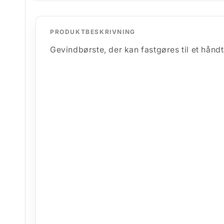
modus
PRODUKTBESKRIVNING
Gevindbørste, der kan fastgøres til et hånd