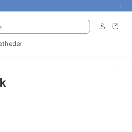
Log
Indkøbskurv
g
ind
ætheder
k