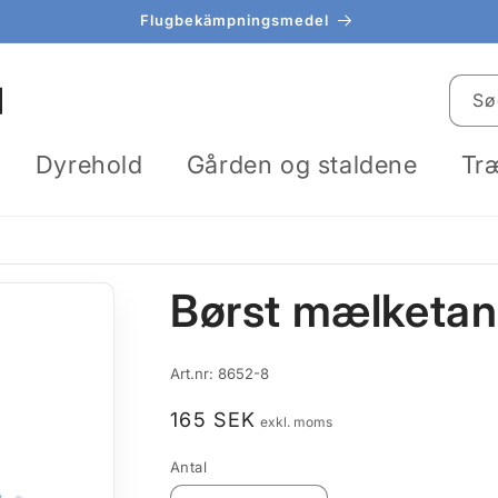
Näringstillskott för kalvar
Sø
Dyrehold
Gården og staldene
Tr
Børst mælketan
SKU:
Art.nr:
8652-8
Normalpris
165 SEK
exkl. moms
Antal