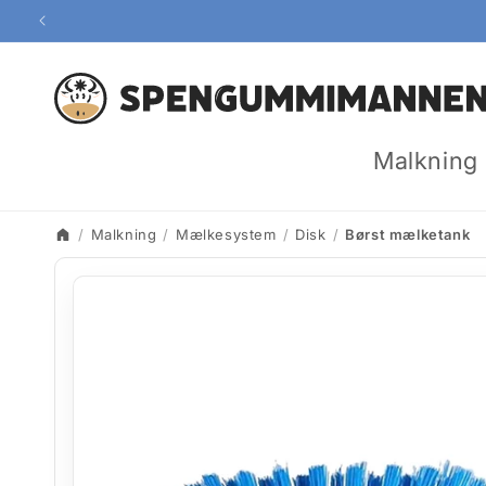
Gå til
indhold
Malkning
Malkning
Mælkesystem
Disk
Børst mælketank
Start
Gå til
produktoplysninger